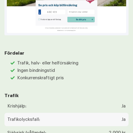
Fördelar
Trafik, halv- eller helförsäkring
Ingen bindningstid
Konkurrenskraftigt pris
Trafik
Krishjälp:
Ja
Trafikolycksfall:
Ja
Självrisk (vållande):
2 000 kr