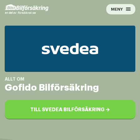
Hoppa
MENY
till
innehåll
Gofido Bilförsäkring
TILL SVEDEA BILFÖRSÄKRING →